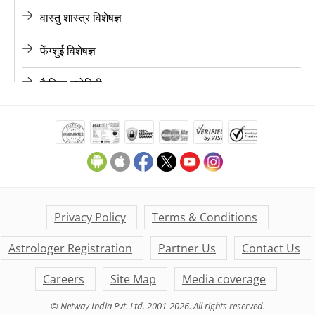
वास्तु शास्त्र विशेषज्ञ
ज्योतिषी, चंडीगढ़
फेंग्शुई विशेषज्ञ
ज्योतिषी, चेन्नई
कैरियर ज्योतिषी
ज्योतिषी, हैदराबाद
लव ज्योतिषी
ज्योतिषी, अहमदाबाद
फाइनेंस ज्योतिषी
ज्योतिषी, जयपुर
मैरिज ज्योतिषी
ज्योतिषी, आगरा
मनी ज्योतिषी
Privacy Policy
Terms & Conditions
ज्योतिषी, कर्नाटक
Astrologer Registration
Partner Us
Contact Us
डेली लाइफ ज्योतिषी
ज्योतिषी, केरल
Careers
Site Map
Media coverage
के पी ज्योतिषी
© Netway India Pvt. Ltd. 2001-2026. All rights reserved.