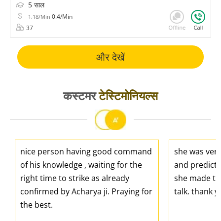
5 साल
0.4/Min
1.18/Min
37
और देखें
कस्टमर
टेस्टिमोनियल्स
nice person having good command
she was ver
of his knowledge , waiting for the
and predicti
right time to strike as already
she made the
confirmed by Acharya ji. Praying for
talk. thank 
the best.