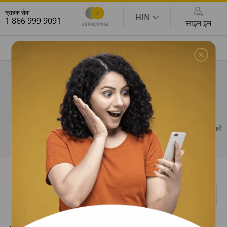
ग्राहक सेवा
HIN
1 866 999 9091
साइन इन
FILTER
SEARCH
ज्योतिषी से बात करने के लिये ये 3 आसान से स्टैप पूरे करें
कृपया वैलेट रिचार्ज
कॉल के लिए
क्लिक करें
एस्ट्रोयोगी में
करें
साइन अप करें
और चैट के लिए
Home
Astrologer
On Chat
Available