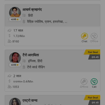
आचार्य ब्रम्हानंद
हिंदी
4.95
वैदिक ज्योतिष, प्रश्न, हस्तरेखा, फॉर्च्यून, फेस रीडिंग
17 साल
1.72/Min
8160
Flat Deal
टैरो आराधिता
@0.4$
इंग्लिश, हिंदी
4.93
टैरो कार्ड रीडिंग
2 साल
0.4/Min
0.5/Min
1053
Flat Deal
एस्ट्रो वान्या
@0.4$