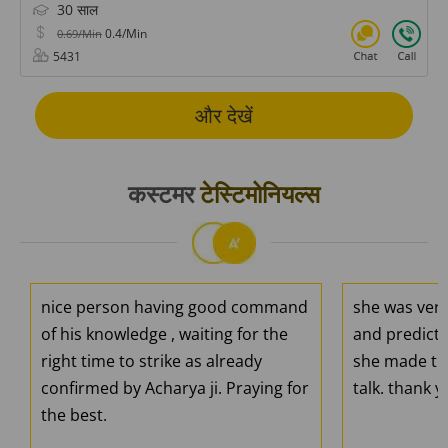
30 साल
0.4/Min
0.69/Min
5431
और देखें
कस्टमर
टेस्टिमोनियल्स
nice person having good command
she was ver
of his knowledge , waiting for the
and predicti
right time to strike as already
she made the
confirmed by Acharya ji. Praying for
talk. thank 
the best.