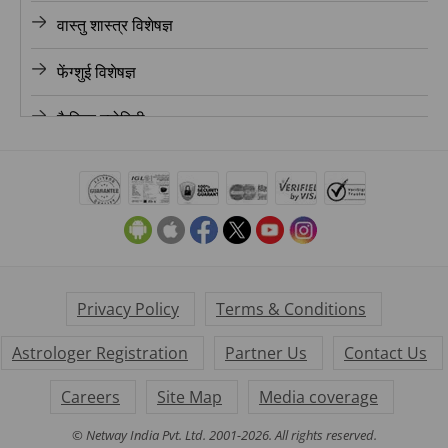
वास्तु शास्त्र विशेषज्ञ
ज्योतिषी, चंडीगढ़
फेंग्शुई विशेषज्ञ
ज्योतिषी, चेन्नई
कैरियर ज्योतिषी
ज्योतिषी, हैदराबाद
लव ज्योतिषी
ज्योतिषी, अहमदाबाद
फाइनेंस ज्योतिषी
ज्योतिषी, जयपुर
मैरिज ज्योतिषी
ज्योतिषी, आगरा
मनी ज्योतिषी
Privacy Policy
Terms & Conditions
ज्योतिषी, कर्नाटक
Astrologer Registration
Partner Us
Contact Us
डेली लाइफ ज्योतिषी
ज्योतिषी, केरल
Careers
Site Map
Media coverage
के पी ज्योतिषी
© Netway India Pvt. Ltd. 2001-2026. All rights reserved.