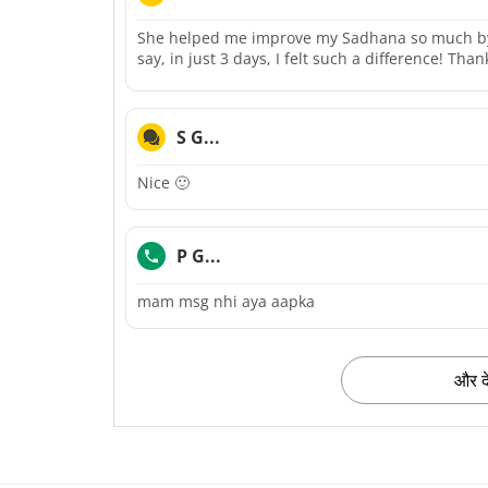
She helped me improve my Sadhana so much by 
say, in just 3 days, I felt such a difference! Th
S G...
Nice 🙂
P G...
mam msg nhi aya aapka
और दे