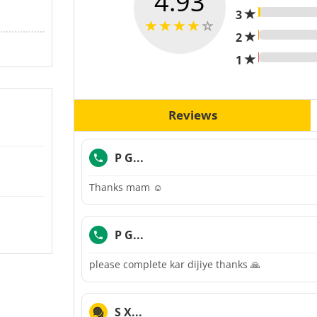
4.93
3
2
1
Reviews
P G...
Thanks mam ☺️
P G...
please complete kar dijiye thanks 🙏
S X...