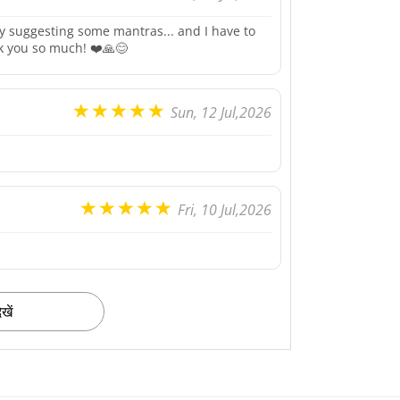
suggesting some mantras... and I have to
ank you so much! ❤️🙏😊
Sun, 12 Jul,2026
Fri, 10 Jul,2026
खें