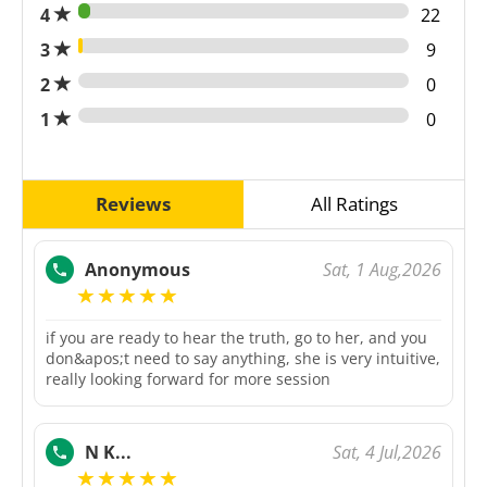
4
22
3
9
2
0
1
0
Reviews
All Ratings
Sat, 1 Aug,2026
Anonymous
if you are ready to hear the truth, go to her, and you
don&apos;t need to say anything, she is very intuitive,
really looking forward for more session
Sat, 4 Jul,2026
N K...