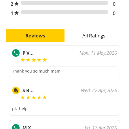
2
0
1
0
Reviews
All Ratings
Mon, 11 May,2026
P V...
Thank you so much mam
Wed, 22 Apr,2026
S B...
plz help
Fri, 17 Apr,2026
M X...