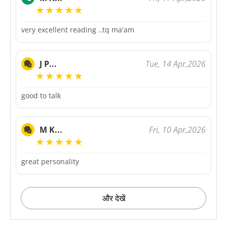
very excellent reading ..tq ma'am
Tue, 14 Apr,2026
J P...
good to talk
Fri, 10 Apr,2026
M K...
great personality
और देखें