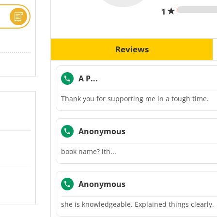
1
Reviews
A P...
Thank you for supporting me in a tough time.
Anonymous
book name? ith...
Anonymous
she is knowledgeable. Explained things clearly.