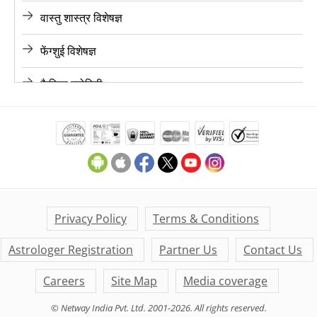
वास्तु शास्त्र विशेषज्ञ
ज्योतिषी, चंडीगढ़
फेंग्शुई विशेषज्ञ
ज्योतिषी, चेन्नई
कैरियर ज्योतिषी
ज्योतिषी, हैदराबाद
लव ज्योतिषी
ज्योतिषी, अहमदाबाद
फाइनेंस ज्योतिषी
ज्योतिषी, जयपुर
मैरिज ज्योतिषी
ज्योतिषी, आगरा
मनी ज्योतिषी
Privacy Policy
Terms & Conditions
ज्योतिषी, कर्नाटक
Astrologer Registration
Partner Us
Contact Us
डेली लाइफ ज्योतिषी
ज्योतिषी, केरल
Careers
Site Map
Media coverage
के पी ज्योतिषी
© Netway India Pvt. Ltd. 2001-2026. All rights reserved.