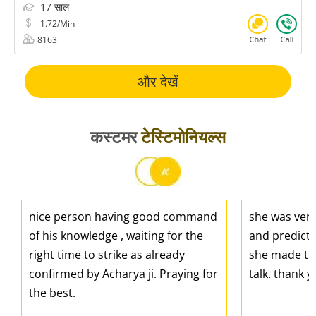
17 साल
1.72/Min
8163
और देखें
कस्टमर
टेस्टिमोनियल्स
nice person having good command
she was ver
of his knowledge , waiting for the
and predicti
right time to strike as already
she made the
confirmed by Acharya ji. Praying for
talk. thank 
the best.