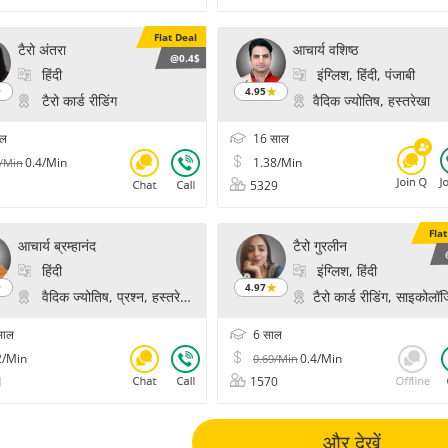
Flat Deal
टैरो अंतरा
आचार्य वशिष्ठ
@0.4$
हिंदी
इंग्लिश, हिंदी, पंजाबी
4.95
टैरो कार्ड रीडिंग
वैदिक ज्योतिष, हस्तरेखा
ाल
16 साल
0.4/Min
1.38/Min
4/Min
5329
Fla
आचार्य ब्रम्हानंद
टैरो गुरलीन
हिंदी
इंग्लिश, हिंदी
4.97
वैदिक ज्योतिष, प्रश्न, हस्तरेखा, फॉर्च्यून, फेस रीडिंग
टैरो कार्ड रीडिंग, साइकोलॉज
साल
6 साल
2/Min
0.4/Min
0.69/Min
1
1570
और देखें