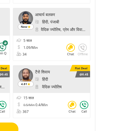
आचार्य बलकर
हिंदी, पंजाबी
New
वैदिक ज्योतिष, प्रेम और विवाह के मंत्र
5 साल
1.09/Min
34
t Deal
Flat Deal
टैरो शिवाय
@0.4$
@0.4$
हिंदी
4.81
िकल रीडिंग, फॉर्च्यून, ऑरेकल कार्ड रीडिंग, अंक ज्योतिष
वैदिक ज्योतिष
15 साल
0.4/Min
0.5/Min
367