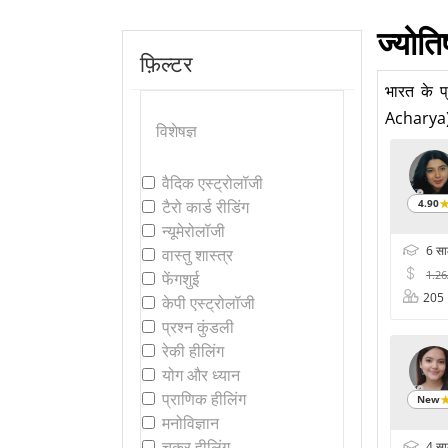
ज्योति
फ़िल्टर
भारत के प
Acharya) स
विशेषज्ञ
वैदिक एस्ट्रोलॉजी
टैरो कार्ड रीडिंग
4.90
न्यूमेरोलॉजी
6 स
वास्तु शास्त्र
1.2
फेंगशुई
205
केपी एस्ट्रोलॉजी
प्रश्न कुंडली
रेकी हीलिंग
योग और ध्यान
प्राणिक हीलिंग
New
मनोविज्ञान
चक्र हीलिंग
4 स