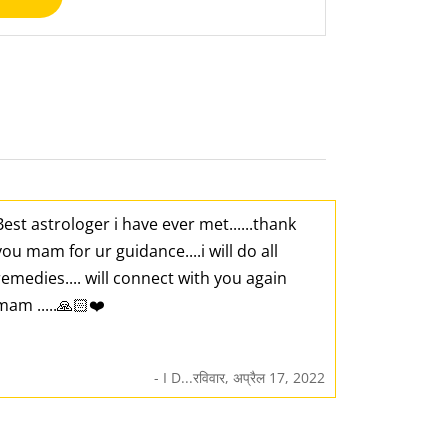
Best astrologer i have ever met......thank
you mam for ur guidance....i will do all
remedies.... will connect with you again
mam .....🙏🏻❤️
- I D...रविवार, अप्रैल 17, 2022