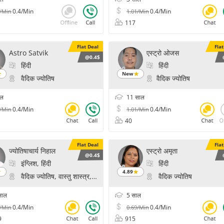
0.4/Min
0.4/Min
1/Min
1.01/Min
117
Flat Deal
Fla
Astro Satvik
एस्ट्रो ओजस
@0.4$
हिंदी
हिंदी
New
वैदिक ज्योतिष
वैदिक ज्योतिष
ाल
11 साल
0.4/Min
0.4/Min
1/Min
1.01/Min
40
Flat Deal
Fla
ज्योतिषाचार्य निहाल
एस्ट्रो अमृता
@0.4$
इंग्लिश, हिंदी
हिंदी
4.89
वैदिक ज्योतिष, वास्तु शास्त्र, टैरो कार्ड रीडिंग, फेंगशुई, योग और ध्यान, ध्यान और च
वैदिक ज्योतिष
साल
5 साल
0.4/Min
0.4/Min
6/Min
0.69/Min
9
915