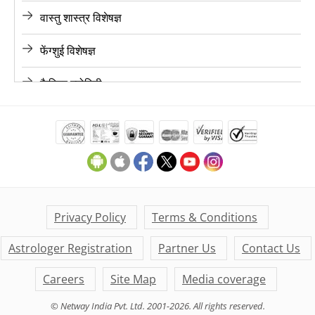
वास्तु शास्त्र विशेषज्ञ
ज्योतिषी, चंडीगढ़
फेंग्शुई विशेषज्ञ
ज्योतिषी, चेन्नई
कैरियर ज्योतिषी
ज्योतिषी, हैदराबाद
लव ज्योतिषी
ज्योतिषी, अहमदाबाद
फाइनेंस ज्योतिषी
ज्योतिषी, जयपुर
मैरिज ज्योतिषी
ज्योतिषी, आगरा
मनी ज्योतिषी
Privacy Policy
Terms & Conditions
ज्योतिषी, कर्नाटक
Astrologer Registration
Partner Us
Contact Us
डेली लाइफ ज्योतिषी
ज्योतिषी, केरल
Careers
Site Map
Media coverage
के पी ज्योतिषी
© Netway India Pvt. Ltd. 2001-2026. All rights reserved.