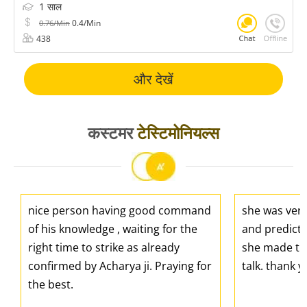
1 साल
0.4/Min
0.76/Min
438
और देखें
कस्टमर
टेस्टिमोनियल्स
nice person having good command
she was ver
of his knowledge , waiting for the
and predicti
right time to strike as already
she made the
confirmed by Acharya ji. Praying for
talk. thank 
the best.