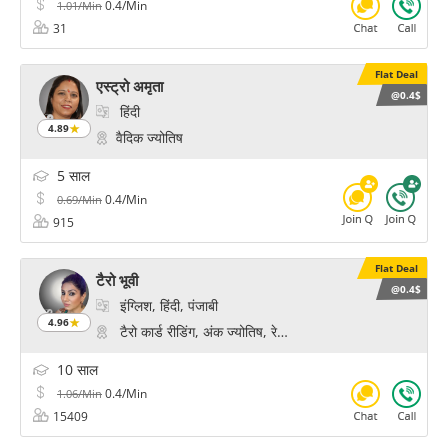
0.4/Min
1.01/Min
31
Flat Deal
एस्ट्रो अमृता
@0.4$
हिंदी
4.89
वैदिक ज्योतिष
5 साल
0.4/Min
0.69/Min
915
Flat Deal
टैरो भूवी
@0.4$
इंग्लिश, हिंदी, पंजाबी
4.96
टैरो कार्ड रीडिंग, अंक ज्योतिष, रेकी हीलिंग, साइकोलॉजिकल रीडिंग, 
10 साल
0.4/Min
1.06/Min
15409