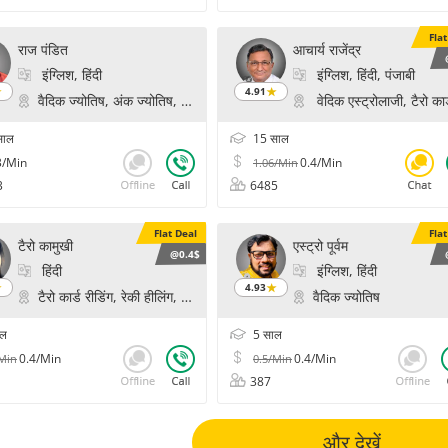
Fla
राज पंडित
आचार्य राजेंद्र
इंग्लिश, हिंदी
इंग्लिश, हिंदी, पंजाबी
4.91
वैदिक ज्योतिष, अंक ज्योतिष, प्रश्न, साइकोलॉजिकल रीडिंग, हस्तरेखा, फेस रीडिंग
वेदिक एस्ट्रोलाजी, टैरो कार्
साल
15 साल
3/Min
0.4/Min
1.06/Min
3
6485
Flat Deal
Fla
टैरो कामुखी
एस्ट्रो पूर्वम
@0.4$
हिंदी
इंग्लिश, हिंदी
4.93
टैरो कार्ड रीडिंग, रेकी हीलिंग, प्राणिक हीलिंग, चक्र हीलिंग
वैदिक ज्योतिष
ाल
5 साल
0.4/Min
0.4/Min
/Min
0.5/Min
387
और देखें