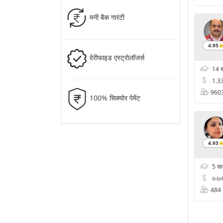
मनी बैक गारंटी
4.95
वेरीफाइड एस्ट्रोलॉजर्स
14 
1.3
960
100% सिक्योर पेमेंट
4.93
5 स
0.5
484