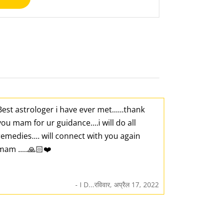
Best astrologer i have ever met......thank
you mam for ur guidance....i will do all
remedies.... will connect with you again
mam .....🙏🏻❤️
- I D...रविवार, अप्रैल 17, 2022