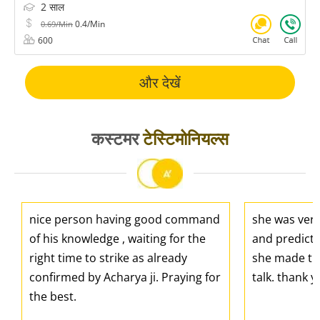
2 साल
0.4/Min
0.69/Min
600
और देखें
कस्टमर
टेस्टिमोनियल्स
nice person having good command
she was ver
of his knowledge , waiting for the
and predicti
right time to strike as already
she made the
confirmed by Acharya ji. Praying for
talk. thank 
the best.