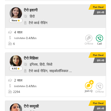
Flat Deal
टैरो इशानी
@0.4$
हिंदी
New
टैरो कार्ड रीडिंग
4 साल
0.4/Min
1.01/Min
6
Flat Deal
टैरो मिहिका
@0.4$
इंग्लिश, हिंदी, सिंधी
4.92
टैरो कार्ड रीडिंग, साइकोलॉजिकल रीडिंग, फॉर्च्यून, प्रेम और विवाह के
2 साल
0.4/Min
0.69/Min
2294
Flat Deal
टैरो कामुखी
@0.4$