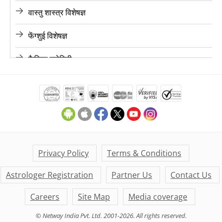
वास्तु शास्त्र विशेषज्ञ
ज्योतिषी, चंडीगढ़
फेंग्शुई विशेषज्ञ
ज्योतिषी, चेन्नई
कैरियर ज्योतिषी
ज्योतिषी, हैदराबाद
लव ज्योतिषी
ज्योतिषी, अहमदाबाद
फाइनेंस ज्योतिषी
ज्योतिषी, जयपुर
मैरिज ज्योतिषी
ज्योतिषी, आगरा
मनी ज्योतिषी
Privacy Policy
Terms & Conditions
ज्योतिषी, कर्नाटक
Astrologer Registration
Partner Us
Contact Us
डेली लाइफ ज्योतिषी
ज्योतिषी, केरल
Careers
Site Map
Media coverage
के पी ज्योतिषी
© Netway India Pvt. Ltd. 2001-2026. All rights reserved.