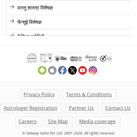
वास्तु शास्त्र विशेषज्ञ
ज्योतिषी, चंडीगढ़
फेंग्शुई विशेषज्ञ
ज्योतिषी, चेन्नई
कैरियर ज्योतिषी
ज्योतिषी, हैदराबाद
लव ज्योतिषी
ज्योतिषी, अहमदाबाद
फाइनेंस ज्योतिषी
ज्योतिषी, जयपुर
मैरिज ज्योतिषी
ज्योतिषी, आगरा
मनी ज्योतिषी
Privacy Policy
Terms & Conditions
ज्योतिषी, कर्नाटक
Astrologer Registration
Partner Us
Contact Us
डेली लाइफ ज्योतिषी
ज्योतिषी, केरल
Careers
Site Map
Media coverage
के पी ज्योतिषी
© Netway India Pvt. Ltd. 2001-2026. All rights reserved.