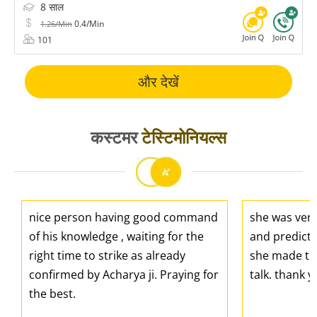
8 साल
0.4/Min
1.26/Min
101
और देखें
कस्टमर
टेस्टिमोनियल्स
nice person having good command
she was ver
of his knowledge , waiting for the
and predicti
right time to strike as already
she made the
confirmed by Acharya ji. Praying for
talk. thank 
the best.