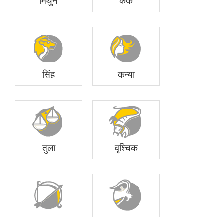
मिथुन
कर्क
सिंह
कन्या
तुला
वृश्चिक