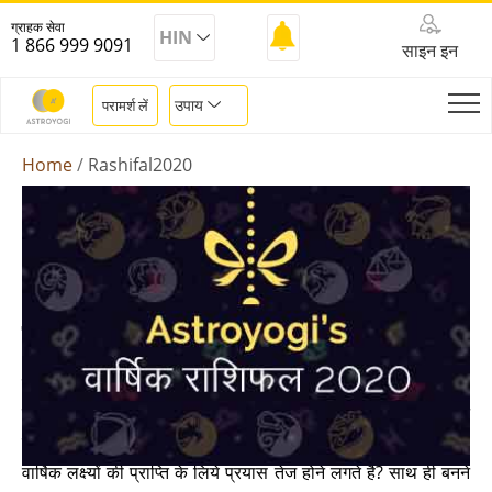
ग्राहक सेवा
HIN
1 866 999 9091
साइन इन
उपाय
परामर्श लें
Home
Rashifal2020
वार्षिक राशिफल 2020
राशिफल 2020 (rashifal 2020) क्या कहता है? नए साल के लिये दिनों
की उल्टी गिनती जैसे ही शुरु होने लगती है वैसे ही नई उम्मीदें भी जन्म लेने
लगती हैं। अधूरे कामों को जल्द से जल्द निबटाने का दबाव बढ़ने लगता है?
वार्षिक लक्ष्यों की प्राप्ति के लिये प्रयास तेज होने लगते है? साथ ही बनने