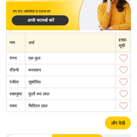
इच्छा-
नाम
अर्थ
सूची
रंगना
एक फूल
रंजिनी
मनभावन
रंजीता
सुशोभित
रक्तपुष्पा
फूलों भरा लाल
रक्ता
चित्रित लाल
और देखें