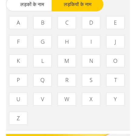
लड़कों के नाम
लड़कियों के नाम
A
B
C
D
E
F
G
H
I
J
K
L
M
N
O
P
Q
R
S
T
U
V
W
X
Y
Z