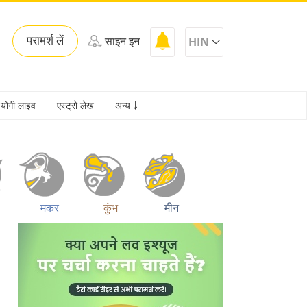
परामर्श लें
साइन इन
HIN
योगी लाइव
एस्ट्रो लेख
अन्य ￬
मकर
कुंभ
मीन