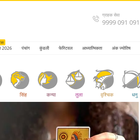
ग्राहक सेवा
9999 091 091
EW
ल 2026
पंचांग
कुंडली
फेस्टिवल
आध्यात्मिकता
अंक ज्योतिष
सिंह
कन्या
तुला
वृश्चिक
धनु