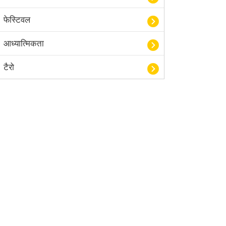
फेस्टिवल
आध्यात्मिकता
टैरो
हस्तरेखा शास्त्र
बॉलीवुड
आयुर्वेद
खेल
अंकज्योतिष
वैदिक