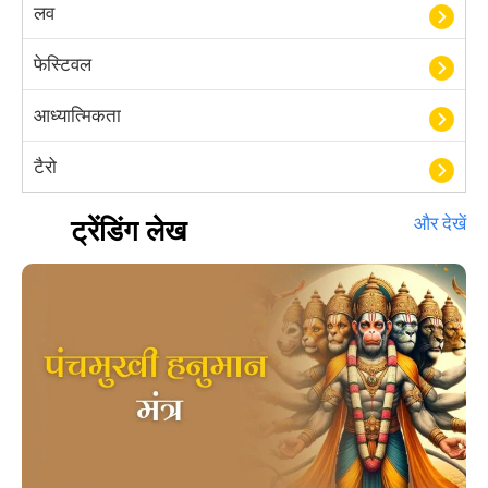
लव
फेस्टिवल
आध्यात्मिकता
टैरो
हस्तरेखा शास्त्र
ट्रेंडिंग लेख
और देखें
बॉलीवुड
आयुर्वेद
खेल
अंकज्योतिष
वैदिक