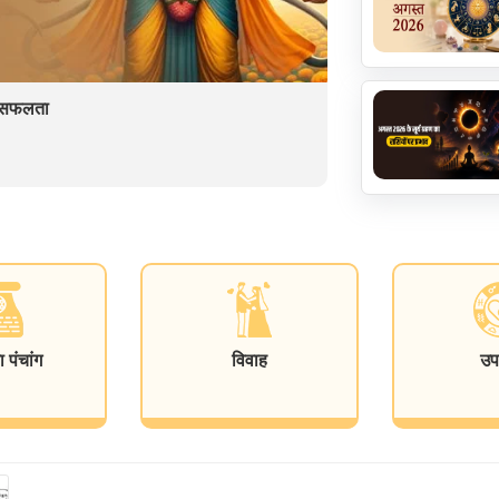
ें सफलता
पंचांग
विवाह
उप