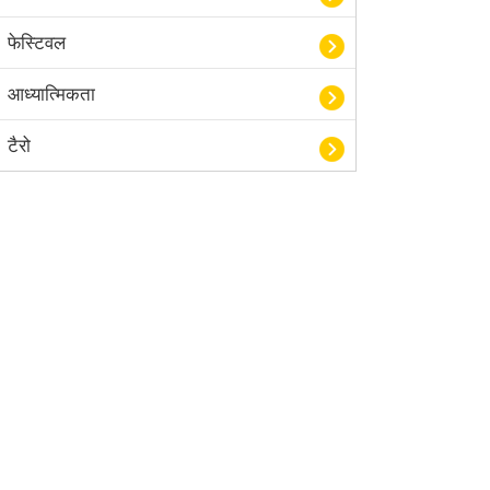
फेस्टिवल
आध्यात्मिकता
टैरो
हस्तरेखा शास्त्र
बॉलीवुड
आयुर्वेद
खेल
अंकज्योतिष
वैदिक