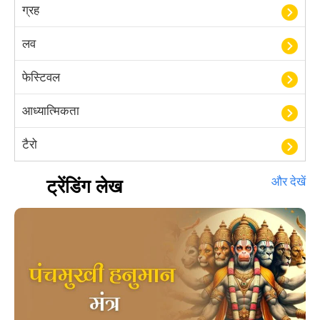
ग्रह
लव
फेस्टिवल
आध्यात्मिकता
टैरो
हस्तरेखा शास्त्र
ट्रेंडिंग लेख
और देखें
बॉलीवुड
आयुर्वेद
खेल
अंकज्योतिष