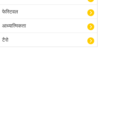
फेस्टिवल
आध्यात्मिकता
टैरो
हस्तरेखा शास्त्र
बॉलीवुड
आयुर्वेद
खेल
अंकज्योतिष
वैदिक