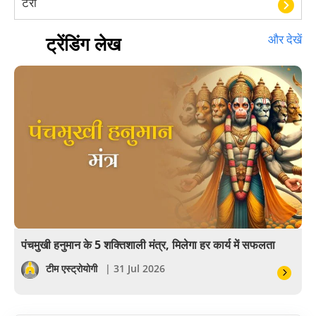
टैरो
हस्तरेखा शास्त्र
ट्रेंडिंग लेख
और देखें
बॉलीवुड
आयुर्वेद
खेल
अंकज्योतिष
वैदिक
वास्तु
पंचमुखी हनुमान के 5 शक्तिशाली मंत्र, मिलेगा हर कार्य में सफलता
सेलिब्रिटी
टीम एस्ट्रोयोगी
| 31 Jul 2026
पूजा विधि