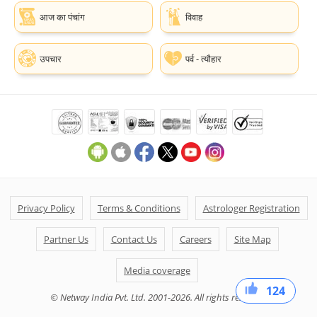
आज का पंचांग
विवाह
उपचार
पर्व - त्यौहार
Privacy Policy
Terms & Conditions
Astrologer Registration
Partner Us
Contact Us
Careers
Site Map
Media coverage
124
47
36
41
© Netway India Pvt. Ltd. 2001-2026. All rights reserved.