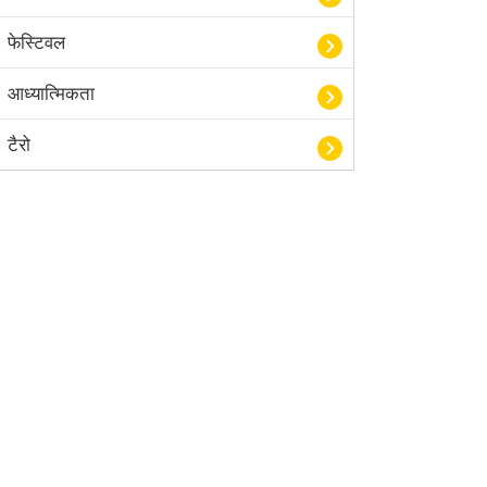
फेस्टिवल
आध्यात्मिकता
टैरो
हस्तरेखा शास्त्र
बॉलीवुड
आयुर्वेद
खेल
अंकज्योतिष
वैदिक