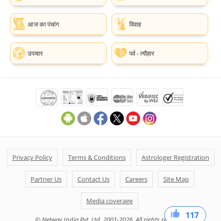
आज का पंचांग
विवाह
उपचार
पर्व - त्यौहार
Privacy Policy
Terms & Conditions
Astrologer Registration
Partner Us
Contact Us
Careers
Site Map
Media coverage
117
40
36
41
© Netway India Pvt. Ltd. 2001-2026. All rights reserved.