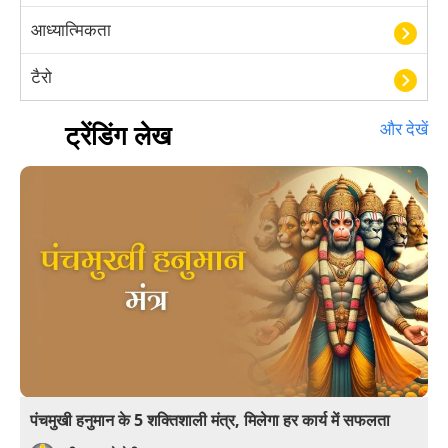
आध्यात्मिकता
टैरो
हस्तरेखा शास्त्र
ट्रेंडिंग लेख
और देखें
बॉलीवुड
आयुर्वेद
खेल
अंकज्योतिष
वैदिक
वास्तु
पंचमुखी हनुमान के 5 शक्तिशाली मंत्र, मिलेगा हर कार्य में सफलता