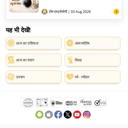
टीम एस्ट्रोयोगी
| 03 Aug 2026
यह भी देखें!
आज का राशिफल
अंकज्योतिष
आज का पंचांग
विवाह
उपचार
पर्व - त्यौहार