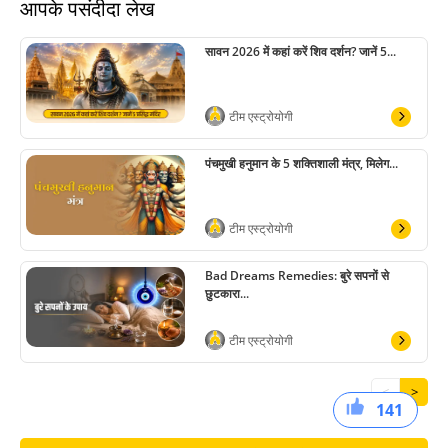
आपके पसंदीदा लेख
सावन 2026 में कहां करें शिव दर्शन? जानें 5...
टीम एस्ट्रोयोगी
पंचमुखी हनुमान के 5 शक्तिशाली मंत्र, मिलेग...
टीम एस्ट्रोयोगी
Bad Dreams Remedies: बुरे सपनों से
छुटकारा...
टीम एस्ट्रोयोगी
<
>
141
64
36
41