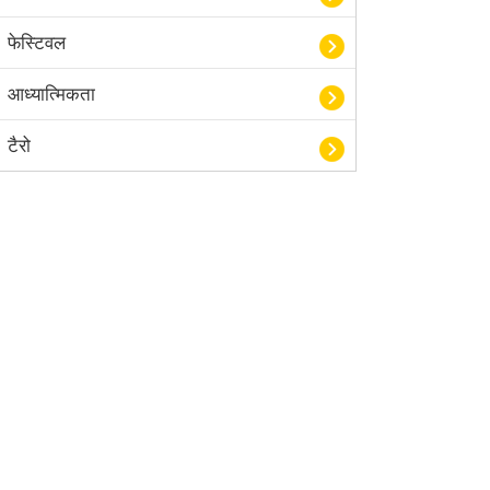
फेस्टिवल
आध्यात्मिकता
टैरो
हस्तरेखा शास्त्र
बॉलीवुड
आयुर्वेद
खेल
अंकज्योतिष
वैदिक