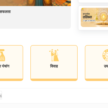
ें सफलता
पंचांग
विवाह
उप