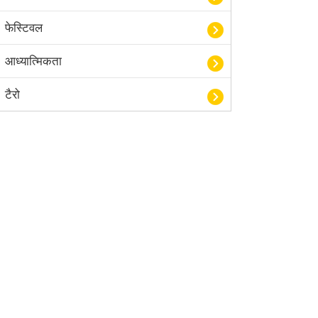
फेस्टिवल
आध्यात्मिकता
टैरो
हस्तरेखा शास्त्र
बॉलीवुड
आयुर्वेद
खेल
अंकज्योतिष
वैदिक