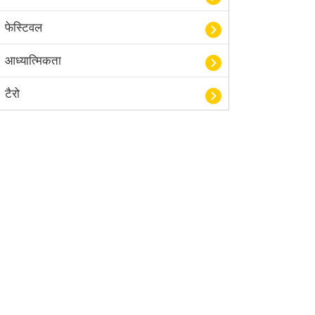
फेस्टिवल
आध्यात्मिकता
टैरो
हस्तरेखा शास्त्र
बॉलीवुड
आयुर्वेद
खेल
अंकज्योतिष
वैदिक