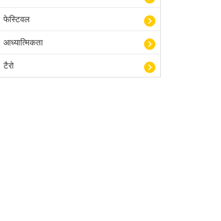
फेस्टिवल
आध्यात्मिकता
टैरो
हस्तरेखा शास्त्र
बॉलीवुड
आयुर्वेद
खेल
अंकज्योतिष
वैदिक