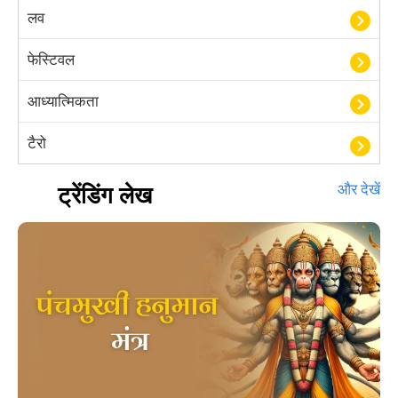
लव
फेस्टिवल
आध्यात्मिकता
टैरो
हस्तरेखा शास्त्र
ट्रेंडिंग लेख
और देखें
बॉलीवुड
आयुर्वेद
खेल
अंकज्योतिष
वैदिक