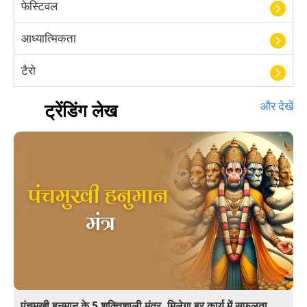
फेस्टिवल
आध्यात्मिकता
टैरो
हस्तरेखा शास्त्र
ट्रेंडिंग लेख
और देखें
बॉलीवुड
आयुर्वेद
खेल
अंकज्योतिष
वैदिक
वास्तु
पंचमुखी हनुमान के 5 शक्तिशाली मंत्र, मिलेगा हर कार्य में सफलता