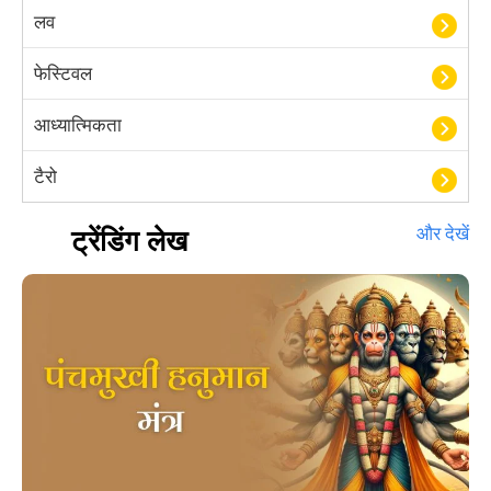
लव
फेस्टिवल
आध्यात्मिकता
टैरो
हस्तरेखा शास्त्र
ट्रेंडिंग लेख
और देखें
बॉलीवुड
आयुर्वेद
खेल
अंकज्योतिष
वैदिक