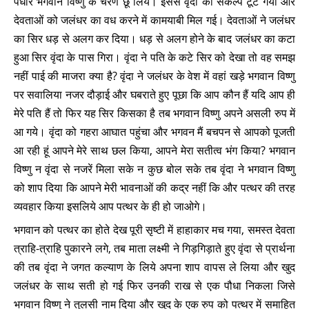
पधारे भगवान विष्णु के चरण छू लिये। इससे वृंदा का संकल्प टूट गया और
देवताओं को जलंधर का वध करने में कामयाबी मिल गई। देवताओं ने जलंधर
का सिर धड़ से अलग कर दिया। धड़ से अलग होने के बाद जलंधर का कटा
हुआ सिर वृंदा के पास गिरा। वृंदा ने पति के कटे सिर को देखा तो वह समझ
नहीं पाई की माजरा क्या है? वृंदा ने जलंधर के वेश में वहां खड़े भगवान विष्णु
पर सवालिया नजर दौड़ाई और घबराते हुए पूछा कि आप कौन हैं यदि आप ही
मेरे पति हैं तो फिर यह सिर किसका है तब भगवान विष्णु अपने असली रुप में
आ गये। वृंदा को गहरा आघात पहुंचा और भगवन मैं बचपन से आपको पूजती
आ रही हूं आपने मेरे साथ छल किया, आपने मेरा सतीत्व भंग किया? भगवान
विष्णु न वृंदा से नजरें मिला सके न कुछ बोल सके तब वृंदा ने भगवान विष्णु
को शाप दिया कि आपने मेरी भावनाओं की कद्र नहीं कि और पत्थर की तरह
व्यवहार किया इसलिये आप पत्थर के ही हो जाओगे।
भगवान को पत्थर का होते देख पूरी सृष्टी में हाहाकार मच गया, समस्त देवता
त्राहि-त्राहि पुकारने लगे, तब माता लक्ष्मी ने गिड़गिड़ाते हुए वृंदा से प्रार्थना
की तब वृंदा ने जगत कल्याण के लिये अपना शाप वापस ले लिया और खुद
जलंधर के साथ सती हो गई फिर उनकी राख से एक पौधा निकला जिसे
भगवान विष्णु ने तुलसी नाम दिया और खुद के एक रुप को पत्थर में समाहित