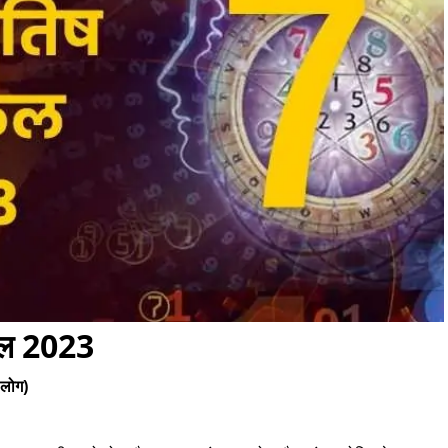
िफल 2023
 लोग)