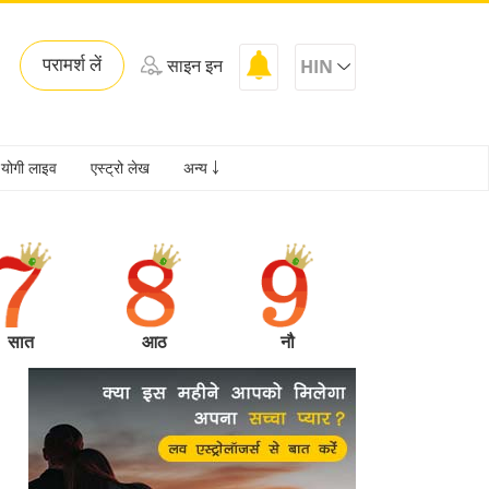
परामर्श लें
साइन इन
HIN
योगी लाइव
एस्ट्रो लेख
अन्य ￬
सात
आठ
नौ