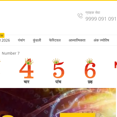
ग्राहक सेवा
9999 091 091
EW
ल 2026
पंचांग
कुंडली
फेस्टिवल
आध्यात्मिकता
अंक ज्योतिष
Number 7
चार
पांच
छह