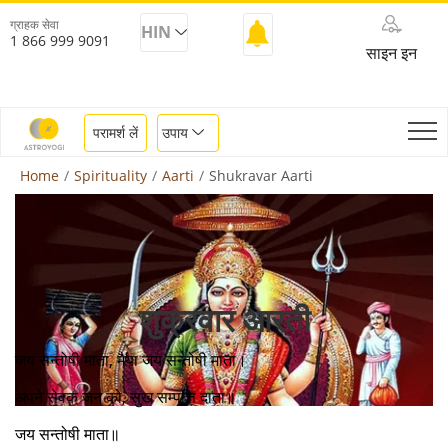
ग्राहक सेवा
HIN
1 866 999 9091
साइन इन
परामर्श लें
उपाय
Home
Spirituality
Aarti
Shukravar Aarti
शुक्रवार आरती
जय सन्तोषी माता, मैया जय सन्तोषी माता।
अपने सेवक जन को, सुख सम्पत्ति दाता॥
जय सन्तोषी माता॥