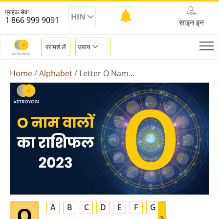
ग्राहक सेवा
HIN
1 866 999 9091
साइन इन
उपाय
परामर्श लें
Home
Alphabet
Letter O Name Rashifal 2023
O
A
B
C
D
E
F
G