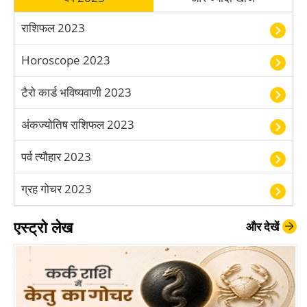
नामाक्षर H
➔
नामाक्षर I
➔
राशिफल 2023
नामाक्षर J
➔
Horoscope 2023
नामाक्षर K
➔
टैरो कार्ड भविष्यवाणी 2023
नामाक्षर L
➔
नामाक्षर M
➔
अंकज्योतिष राशिफल 2023
नामाक्षर N
➔
पर्व त्यौहार 2023
नामाक्षर P
➔
ग्रह गोचर 2023
नामाक्षर Q
➔
नामाक्षर R
➔
एस्ट्रो लेख
और देखें
नामाक्षर S
➔
नामाक्षर T
➔
नामाक्षर U
➔