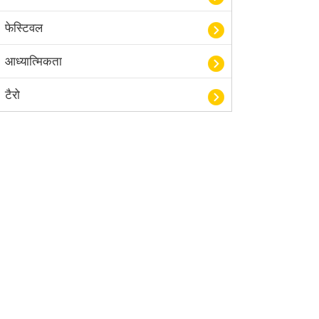
फेस्टिवल
आध्यात्मिकता
टैरो
हस्तरेखा शास्त्र
बॉलीवुड
आयुर्वेद
खेल
अंकज्योतिष
वैदिक