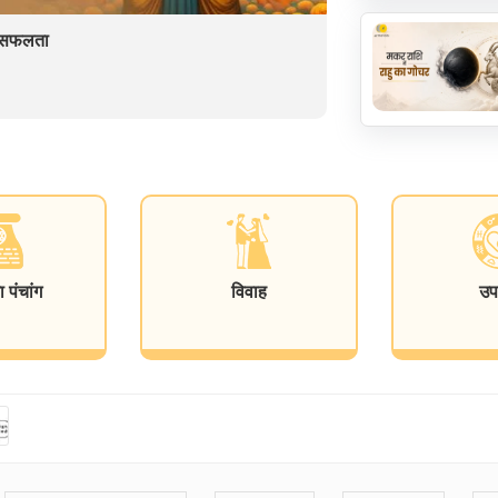
ें सफलता
पंचांग
विवाह
उप