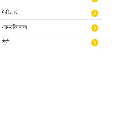
फेस्टिवल
आध्यात्मिकता
टैरो
हस्तरेखा शास्त्र
बॉलीवुड
आयुर्वेद
खेल
अंकज्योतिष
वैदिक