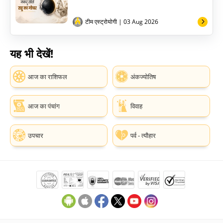
टीम एस्ट्रोयोगी
| 03 Aug 2026
यह भी देखें!
आज का राशिफल
अंकज्योतिष
आज का पंचांग
विवाह
उपचार
पर्व - त्यौहार