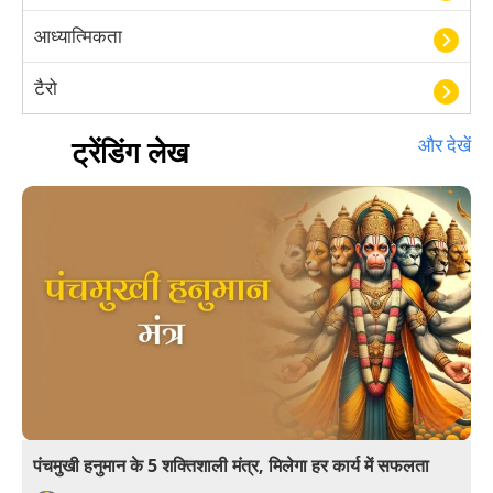
आध्यात्मिकता
टैरो
हस्तरेखा शास्त्र
ट्रेंडिंग लेख
और देखें
बॉलीवुड
आयुर्वेद
खेल
अंकज्योतिष
वैदिक
वास्तु
पंचमुखी हनुमान के 5 शक्तिशाली मंत्र, मिलेगा हर कार्य में सफलता