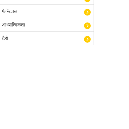
फेस्टिवल
आध्यात्मिकता
टैरो
हस्तरेखा शास्त्र
बॉलीवुड
आयुर्वेद
खेल
अंकज्योतिष
वैदिक