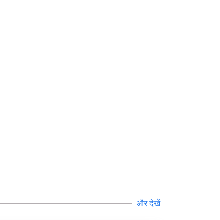
वास्तु
सेलिब्रिटी
पूजा विधि
योग
अन्य
और देखें