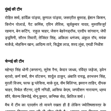
मुंबई की टीम
रोहित शर्मा, हार्दिक पांड्या, कुणाल पांड्या, जसप्रीत बुमराह, ईशान किशन,
किरोन पोलार्ड, पैट कमिंस, एविन लैविस, सूर्यकुमार यादव, मुस्तफिजुर्र
रहमान, बेन कटिंग, राहुल चाहर, जेसन बेहरेनड्रॉफ, प्रदीप सांगवान, जेपी
ड्यूमिनी, सौरभ तिवारी, तेजिंदर सिंह, अकिला धनंजय, अंकुल रॉय, मयंक
मार्कंडे, मोहसिन खान, आदित्य तारे, सिद्धेश लाड, शरद लुंबा, एमडी निधीश
चेन्नई की टीम
महेन्द्र सिंह धोनी (कप्तान), सुरेश रैना, केदार जाधव, रविंद्र जड़ेजा, ड्वेन
ब्रावो, कर्ण शर्मा, शेन वॉटसन, शार्दुल ठाकुर, अंबाति रायडू, हरभजन सिंह,
मुरली विजय, फाफ डू प्लेसिस, मार्क वुड, सैम बिलिंग्स, इमरान ताहिर, दीपक
चाहर, मिचेल सैंटनर, लुंगी नगिडी, आसिफ केएम, जगदीशन नारायाण, ध्रुव
शौरे, चैतन्य बिश्नोई, मोनू कुमार, कनिष्क सेठ, क्षितिज शर्मा।
मैच में टीम का प्रदर्शन तो मायने रखता ही है लेकिन ज्योतिषशास्त्र के