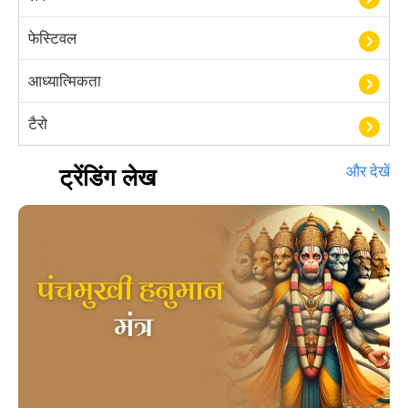
फेस्टिवल
आध्यात्मिकता
टैरो
हस्तरेखा शास्त्र
ट्रेंडिंग लेख
और देखें
बॉलीवुड
आयुर्वेद
खेल
अंकज्योतिष
वैदिक