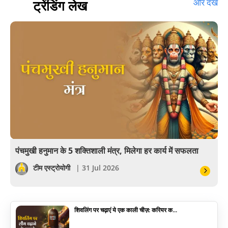
ट्रेंडिंग लेख
और देखें
बॉलीवुड
आयुर्वेद
खेल
अंकज्योतिष
वैदिक
वास्तु
पंचमुखी हनुमान के 5 शक्तिशाली मंत्र, मिलेगा हर कार्य में सफलता
सेलिब्रिटी
टीम एस्ट्रोयोगी
| 31 Jul 2026
पूजा विधि
शिवलिंग पर चढ़ाएं ये एक काली चीज़: करियर क...
योग