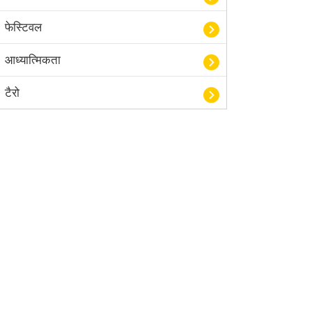
फेस्टिवल
आध्यात्मिकता
टैरो
हस्तरेखा शास्त्र
बॉलीवुड
आयुर्वेद
खेल
अंकज्योतिष
वैदिक