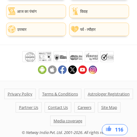
आज का पंचांग
विवाह
उपचार
पर्व - त्यौहार
Privacy Policy
Terms & Conditions
Astrologer Registration
Partner Us
Contact Us
Careers
Site Map
Media coverage
116
39
36
41
© Netway India Pvt. Ltd. 2001-2026. All rights reserved.