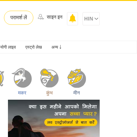
साइन इन
परामर्श लें
HIN
योगी लाइव
एस्ट्रो लेख
अन्य ￬
मकर
कुंभ
मीन