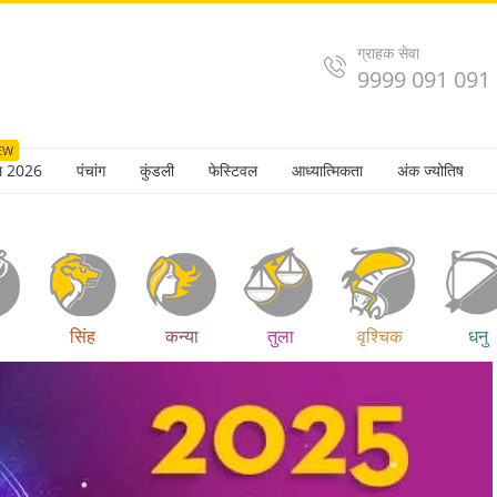
ग्राहक सेवा
9999 091 091
EW
ल 2026
पंचांग
कुंडली
फेस्टिवल
आध्यात्मिकता
अंक ज्योतिष
सिंह
कन्या
तुला
वृश्चिक
धनु