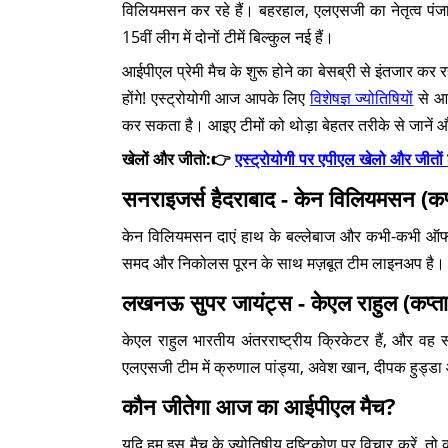
विलियमसन कर रहे हैं। बहरहाल, एलएसजी का नेतृत्व पंजा
15वीं लीग में दोनों टीमें बिल्कुल नई हैं।
आईपीएल प्रेमी मैच के शुरू होने का बेसब्री से इंतजार कर
होंगे! एस्ट्रोयोगी आज आपके लिए
विशेषज्ञ ज्योतिषियों
से आई
कर सकता है। आइए टीमों को थोड़ा बेहतर तरीके से जानें 
खेलों और जीतो:👉
एस्ट्रोयोगी पर एपीएल खेलो और जीतों ढ
सनराइजर्स हैदराबाद - केन विलियमसन (कप
केन विलियमसन दाएं हाथ के बल्लेबाज और कभी-कभी ऑफ स्प
समद और निकोलस पूरन के साथ मज़बूत टीम लाइनअप है।
लखनऊ सुपर जायंट्स - केएल राहुल (कप्ता
केएल राहुल भारतीय अंतरराष्ट्रीय क्रिकेटर हैं, और वह सभी
एलएसजी टीम में क्रुणाल पांड्या, अवेश खान, दीपक हुड्ड
कौन जीतेगा आज का आईपीएल मैच?
यदि हम इस मैच के ज्योतिषीय दृष्टिकोण पर विचार करें, तो 