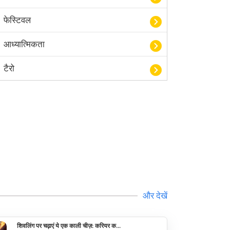
फेस्टिवल
आध्यात्मिकता
टैरो
हस्तरेखा शास्त्र
बॉलीवुड
आयुर्वेद
खेल
अंकज्योतिष
और देखें
वैदिक
शिवलिंग पर चढ़ाएं ये एक काली चीज़: करियर क...