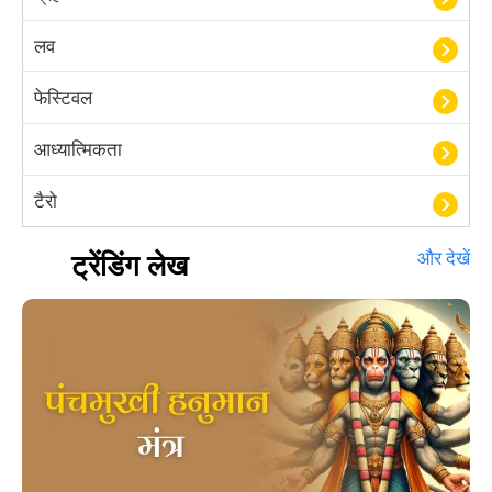
लव
फेस्टिवल
आध्यात्मिकता
टैरो
हस्तरेखा शास्त्र
ट्रेंडिंग लेख
और देखें
बॉलीवुड
आयुर्वेद
खेल
अंकज्योतिष