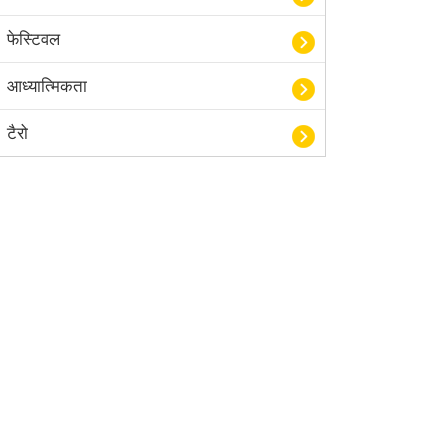
फेस्टिवल
आध्यात्मिकता
टैरो
हस्तरेखा शास्त्र
बॉलीवुड
आयुर्वेद
खेल
अंकज्योतिष
वैदिक