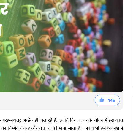
145
68
36
41
के ग्रह-नक्षत्र अच्छे नहीं चल रहे हैं....यानि कि जातक के जीवन में इस वक्त
ं का जिम्मेदार ग्रह और नक्षत्रों को माना जाता है। जब कभी हम आकाश में